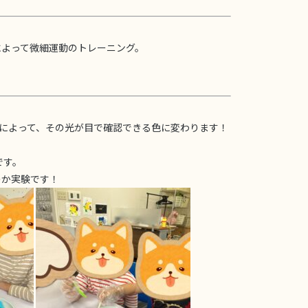
によって微細運動のトレーニング。
。
質によって、その光が目で確認できる色に変わります！
。
です。
のか実験です！