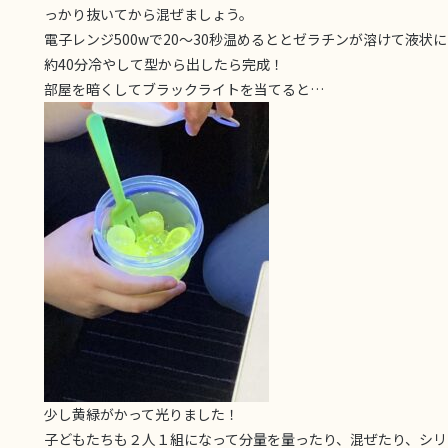
っかり抜いてから混ぜましょう。
電子レンジ500wで20～30秒温めるととゼラチンが溶けて液
約40分冷やして型から出したら完成！
部屋を暗くしてブラックライトを当てると…
少し黄緑がかって光りました！
子どもたちも２人１組になって分量を量ったり、混ぜたり、シ