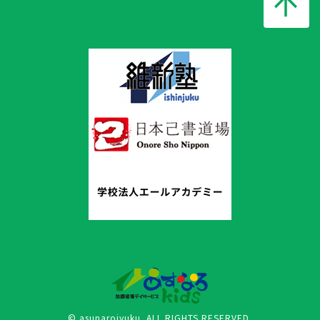
© asunarojyuku. ALL RIGHTS RESERVED.